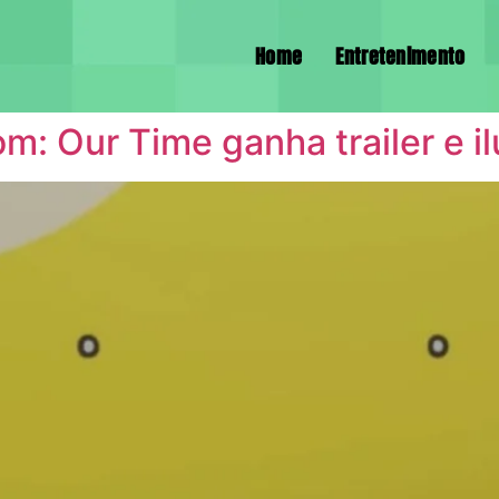
Home
Entretenimento
m: Our Time ganha trailer e il