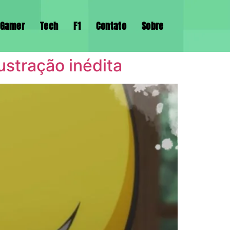
Gamer
Tech
F1
Contato
Sobre
ustração inédita