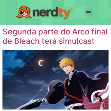
Segunda parte do Arco final
de Bleach terá simulcast​