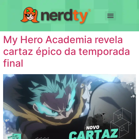
My Hero Academia revela
cartaz épico da temporada
final