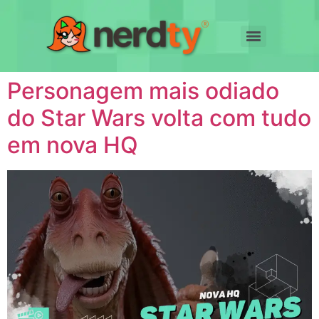
Personagem mais odiado
do Star Wars volta com tudo
em nova HQ