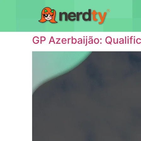
GP Azerbaijão: Qualific