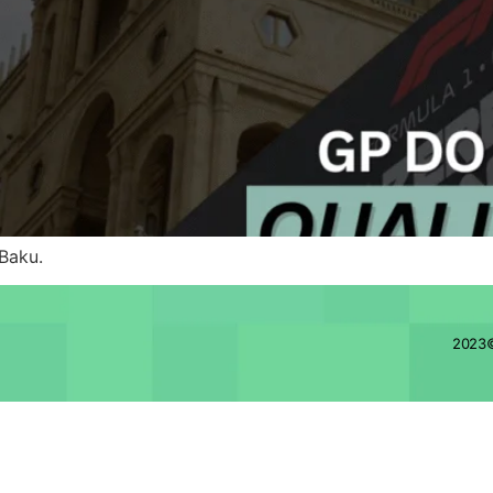
Baku.
2023©