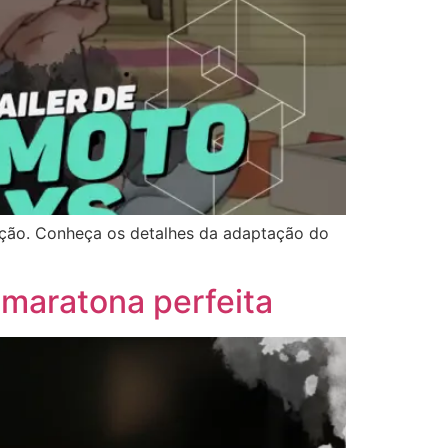
dução. Conheça os detalhes da adaptação do
 maratona perfeita