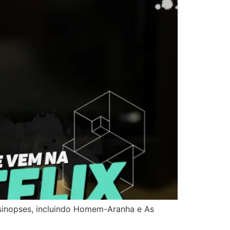
 sinopses, incluindo Homem-Aranha e As