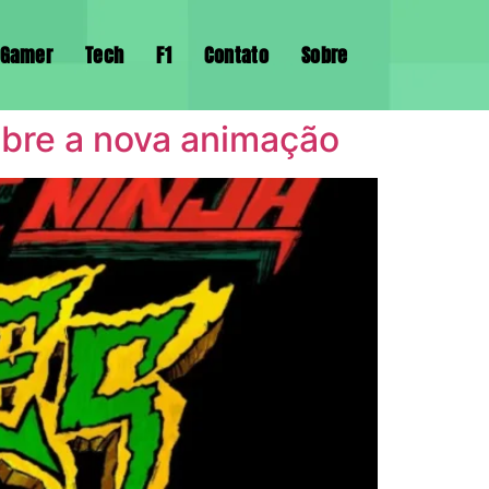
Gamer
Tech
F1
Contato
Sobre
obre a nova animação