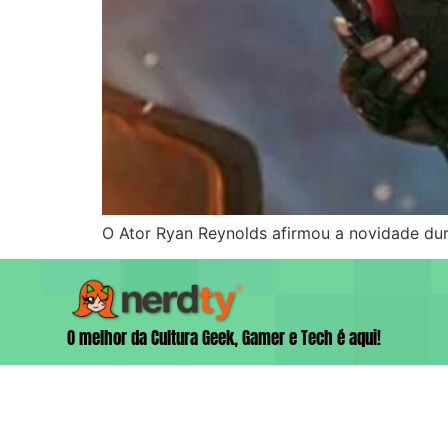
O Ator Ryan Reynolds afirmou a novidade dura
O melhor da Cultura Geek, Gamer e Tech é aqui!