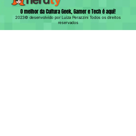
O melhor da Cultura Geek, Gamer e Tech é aqui!
2023© desenvolvido por Luiza Perazzini Todos os direitos
reservados