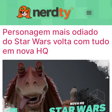
Personagem mais odiado
do Star Wars volta com tudo
em nova HQ