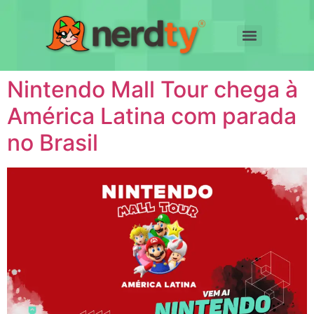
Nintendo Mall Tour chega à
América Latina com parada
no Brasil