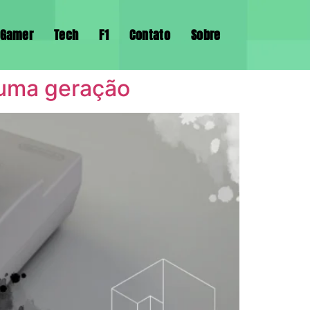
Gamer
Tech
F1
Contato
Sobre
 uma geração