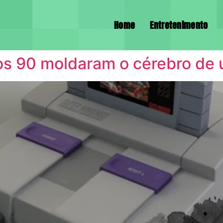
Home
Entretenimento
os 90 moldaram o cérebro de