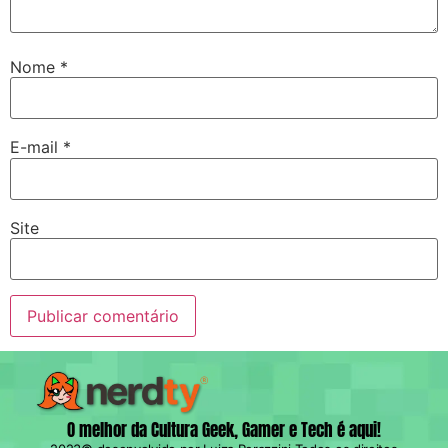
Nome
*
E-mail
*
Site
O melhor da Cultura Geek, Gamer e Tech é aqui!