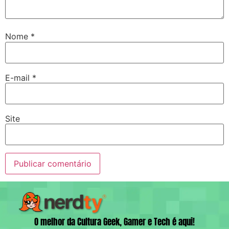
Nome
*
E-mail
*
Site
O melhor da Cultura Geek, Gamer e Tech é aqui!