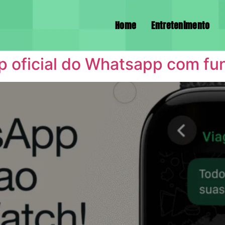
Home
Entretenimento
p oficial do Whatsapp com fu