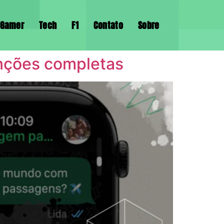
Gamer
Tech
F1
Contato
Sobre
nções completas