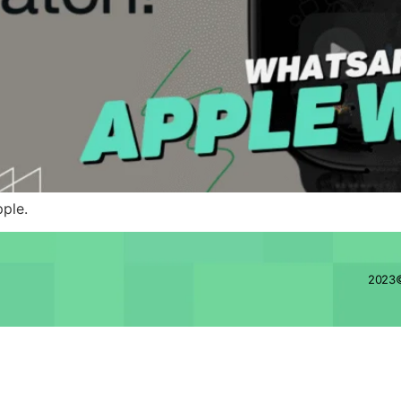
ple.
2023©