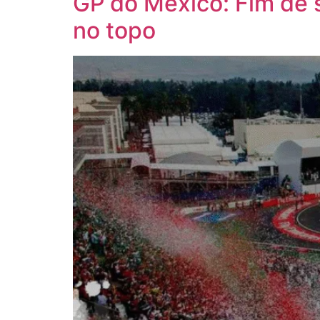
GP do México: Fim de s
no topo