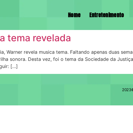
Home
Entretenimento
a tema revelada
a, Warner revela musica tema. Faltando apenas duas seman
rilha sonora. Desta vez, foi o tema da Sociedade da Justi
guir: […]
2023©