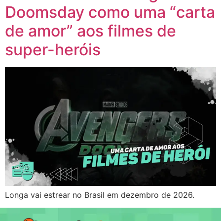
Doomsday como uma “carta
de amor” aos filmes de
super-heróis
Longa vai estrear no Brasil em dezembro de 2026.