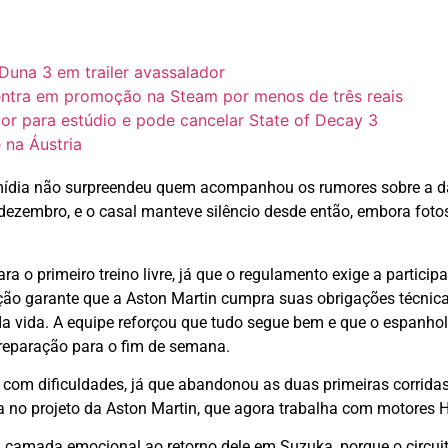
Duna 3 em trailer avassalador
entra em promoção na Steam por menos de três reais
r para estúdio e pode cancelar State of Decay 3
 na Áustria
mídia não surpreendeu quem acompanhou os rumores sobre a da
dezembro, e o casal manteve silêncio desde então, embora fo
a o primeiro treino livre, já que o regulamento exige a partici
ção garante que a Aston Martin cumpra suas obrigações técnic
vida. A equipe reforçou que tudo segue bem e que o espanhol r
reparação para o fim de semana.
om dificuldades, já que abandonou as duas primeiras corrida
a no projeto da Aston Martin, que agora trabalha com motores 
camada emocional ao retorno dele em Suzuka, porque o circuit