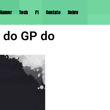
Gamer
Tech
F1
Contato
Sobre
a do GP do