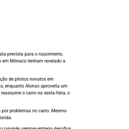
ta prevista para o nascimento.
tos em Mônaco tenham revelado a
pação de pilotos novatos em
as, enquanto Alonso aproveita um
eassume o carro na sexta‑feira, o
s por problemas no carro. Mesmo
Honda.
o japonês sempre entrega desafios