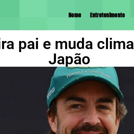
Home
Entretenimento
ira pai e muda clim
Japão