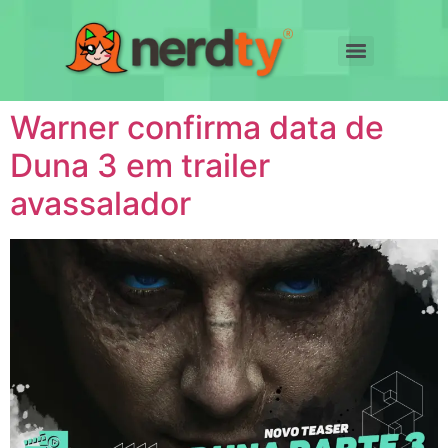
Warner confirma data de
Duna 3 em trailer
avassalador