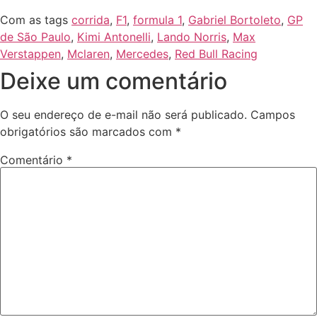
Com as tags
corrida
,
F1
,
formula 1
,
Gabriel Bortoleto
,
GP
de São Paulo
,
Kimi Antonelli
,
Lando Norris
,
Max
Verstappen
,
Mclaren
,
Mercedes
,
Red Bull Racing
Deixe um comentário
O seu endereço de e-mail não será publicado.
Campos
obrigatórios são marcados com
*
Comentário
*