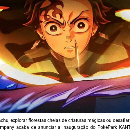
u, explorar florestas cheias de criaturas mágicas ou desafiar g
ompany
acaba de anunciar a inauguração do
PokéPark
KANTO