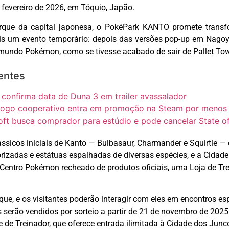
 fevereiro de 2026, em Tóquio, Japão.
rque da capital japonesa, o
PokéPark
KANTO promete transfo
is um evento temporário: depois das versões pop-up em Nagoy
 do mundo Pokémon, como se tivesse acabado de sair de Pallet 
entes
 confirma data de Duna 3 em trailer avassalador
jogo cooperativo entra em promoção na Steam por menos d
oft busca comprador para estúdio e pode cancelar State o
ssicos iniciais de
Kanto
—
Bulbasaur
,
Charmander
e
Squirtle
—
borizadas e estátuas espalhadas de diversas espécies, e a Cida
entro Pokémon recheado de produtos oficiais, uma Loja de Tre
e, e os visitantes poderão interagir com eles em encontros esp
s serão vendidos por sorteio a partir de 21 de novembro de 2025
se de Treinador, que oferece entrada ilimitada à Cidade dos Junc