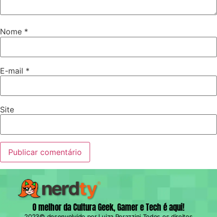
Nome
*
E-mail
*
Site
O melhor da Cultura Geek, Gamer e Tech é aqui!
2023© desenvolvido por Luiza Perazzini Todos os direitos