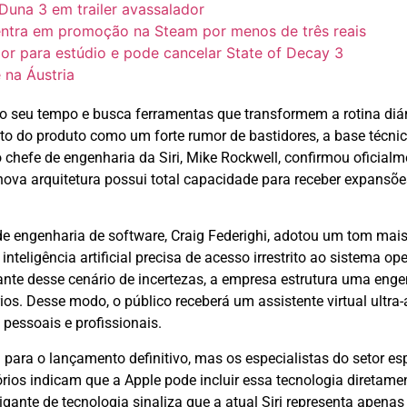
Duna 3 em trailer avassalador
entra em promoção na Steam por menos de três reais
r para estúdio e pode cancelar State of Decay 3
 na Áustria
 o seu tempo e busca ferramentas que transformem a rotina diá
o do produto como um forte rumor de bastidores, a base técnica
chefe de engenharia da Siri, Mike Rockwell, confirmou oficial
 nova arquitetura possui total capacidade para receber expansõ
e de engenharia de software, Craig Federighi, adotou um tom mai
inteligência artificial precisa de acesso irrestrito ao sistema o
ante desse cenário de incertezas, a empresa estrutura uma engen
os. Desse modo, o público receberá um assistente virtual ult
pessoais e profissionais.
 para o lançamento definitivo, mas os especialistas do setor e
órios indicam que a Apple pode incluir essa tecnologia diretam
igante de tecnologia sinaliza que a atual Siri representa ape