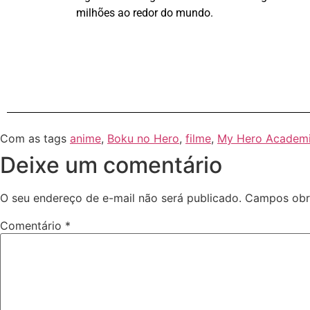
milhões ao redor do mundo.
Com as tags
anime
,
Boku no Hero
,
filme
,
My Hero Academ
Deixe um comentário
O seu endereço de e-mail não será publicado.
Campos obr
Comentário
*