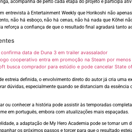
angá, acompanha de perto cada etapa do projeto e participa ati
 em entrevista à
Entertainment
Weekly
que
Horikoshi
não apenas
mento, não há esboço, não há cenas, não há nada que
K
ōhei
n
ã
ria reforça a confiança de que o resultado final agradará tanto
entes
 confirma data de Duna 3 em trailer avassalador
jogo cooperativo entra em promoção na Steam por menos d
oft busca comprador para estúdio e pode cancelar State o
streia definida, o envolvimento direto do autor já cria uma ex
ar dúvidas, especialmente quando se distanciam da essência ori
tar ou conhecer a história pode assistir às temporadas complet
ime em português, embora com atualizações mais espaçadas.
elidade, a adaptação de
My
Hero
Academia pode se tornar um do
nhar os próximos passos e torcer para que o resultado esteja 