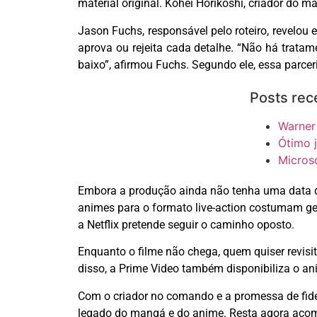
material original.
Kohei
Horikoshi
, criador do m
Jason
Fuchs
, responsável pelo roteiro, revelou
aprova ou rejeita cada detalhe. “Não há trata
baixo”, afirmou
Fuchs
. Segundo ele, essa parce
Posts rec
Warner
Ótimo 
Micros
Embora a produção ainda não tenha uma data de e
animes para o formato live-action costumam ger
a Netflix pretende seguir o caminho oposto.
Enquanto o filme não chega, quem quiser revisi
disso, a Prime
Video
também disponibiliza o an
Com o criador no comando e a promessa de fid
legado do mangá e do anime. Resta agora acompa