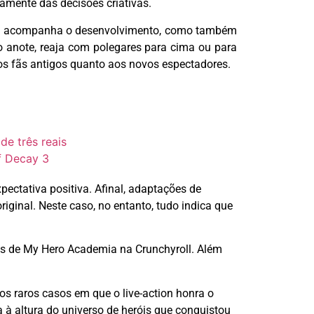
vamente das decisões criativas.
 acompanha o desenvolvimento, como também
o anote, reaja com polegares para cima ou para
 aos fãs antigos quanto aos novos espectadores.
e três reais
f Decay 3
pectativa positiva. Afinal, adaptações de
ginal. Neste caso, no entanto, tudo indica que
as de
My
Hero
Academia na
Crunchyroll
. Além
s raros casos em que o live-action honra o
à altura do universo de heróis que conquistou