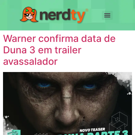
Warner confirma data de
Duna 3 em trailer
avassalador