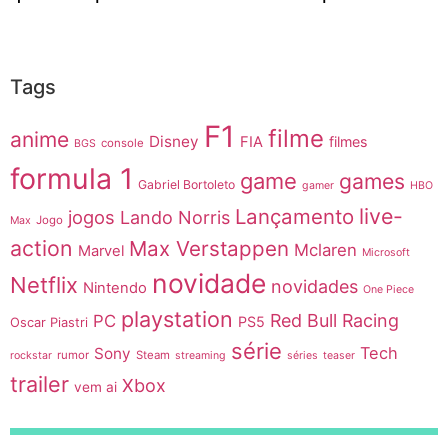
Tags
F1
filme
anime
Disney
FIA
filmes
console
BGS
formula 1
game
games
Gabriel Bortoleto
gamer
HBO
live-
Lançamento
jogos
Lando Norris
Jogo
Max
action
Max Verstappen
Mclaren
Marvel
Microsoft
novidade
Netflix
novidades
Nintendo
One Piece
playstation
Red Bull Racing
PC
PS5
Oscar Piastri
série
Tech
Sony
rumor
Steam
rockstar
streaming
séries
teaser
trailer
Xbox
vem ai