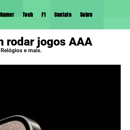
Gamer
Tech
F1
Contato
Sobre
m rodar jogos AAA
Relógios e mais.