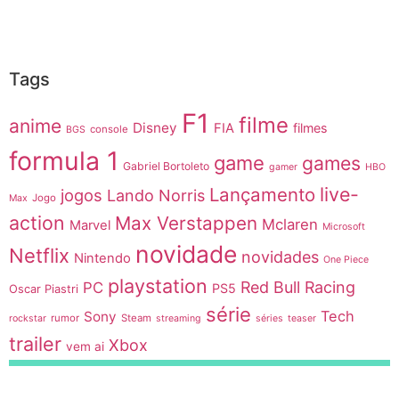
Tags
F1
filme
anime
Disney
FIA
filmes
console
BGS
formula 1
game
games
Gabriel Bortoleto
gamer
HBO
live-
Lançamento
jogos
Lando Norris
Jogo
Max
action
Max Verstappen
Mclaren
Marvel
Microsoft
novidade
Netflix
novidades
Nintendo
One Piece
playstation
Red Bull Racing
PC
PS5
Oscar Piastri
série
Tech
Sony
rumor
Steam
rockstar
streaming
séries
teaser
trailer
Xbox
vem ai