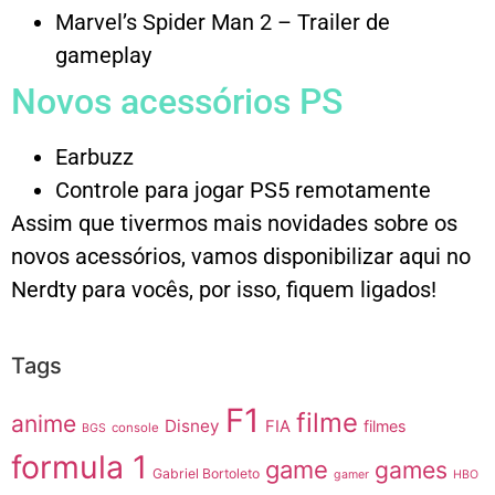
Marvel’s Spider Man 2 – Trailer de
gameplay
Novos acessórios PS
Earbuzz
Controle para jogar PS5 remotamente
Assim que tivermos mais novidades sobre os
novos acessórios, vamos disponibilizar aqui no
Nerdty para vocês, por isso, fiquem ligados!
Tags
F1
filme
anime
Disney
FIA
filmes
console
BGS
formula 1
game
games
Gabriel Bortoleto
gamer
HBO