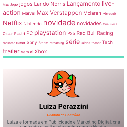
live-
Lançamento
jogos
Lando Norris
Jogo
Max
action
Max Verstappen
Mclaren
Marvel
Microsoft
novidade
Netflix
novidades
Nintendo
One Piece
playstation
Red Bull Racing
PC
PS5
Oscar Piastri
série
Tech
Sony
rumor
Steam
rockstar
streaming
séries
teaser
trailer
Xbox
vem ai
Luiza
Perazzini
Criadora de Conteúdo
Luiza e formada em Publicidade e Marketing Digital, cria
conteudo e realiza streaming para o Nerdty.