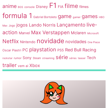
F1
filme
anime
Disney
FIA
filmes
console
BGS
formula 1
game
games
Gabriel Bortoleto
gamer
HBO
live-
Lançamento
jogos
Lando Norris
Jogo
Max
action
Max Verstappen
Mclaren
Marvel
Microsoft
novidade
Netflix
novidades
Nintendo
One Piece
playstation
Red Bull Racing
PC
PS5
Oscar Piastri
série
Tech
Sony
rumor
Steam
rockstar
streaming
séries
teaser
trailer
Xbox
vem ai