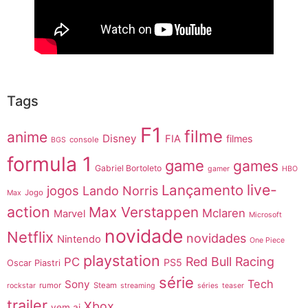
Tags
F1
filme
anime
Disney
FIA
filmes
console
BGS
formula 1
game
games
Gabriel Bortoleto
gamer
HBO
live-
Lançamento
jogos
Lando Norris
Jogo
Max
action
Max Verstappen
Mclaren
Marvel
Microsoft
novidade
Netflix
novidades
Nintendo
One Piece
playstation
Red Bull Racing
PC
PS5
Oscar Piastri
série
Tech
Sony
rumor
Steam
rockstar
streaming
séries
teaser
trailer
Xbox
vem ai