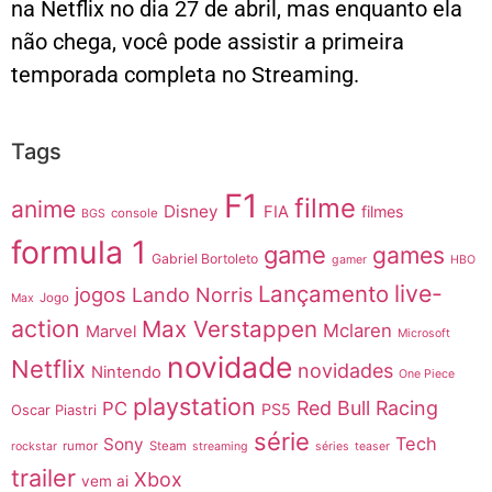
na Netflix no dia 27 de abril, mas enquanto ela
não chega, você pode assistir a primeira
temporada completa no Streaming.
Tags
F1
filme
anime
Disney
FIA
filmes
console
BGS
formula 1
game
games
Gabriel Bortoleto
gamer
HBO
live-
Lançamento
jogos
Lando Norris
Jogo
Max
action
Max Verstappen
Mclaren
Marvel
Microsoft
novidade
Netflix
novidades
Nintendo
One Piece
playstation
Red Bull Racing
PC
PS5
Oscar Piastri
série
Tech
Sony
rumor
Steam
rockstar
streaming
séries
teaser
trailer
Xbox
vem ai