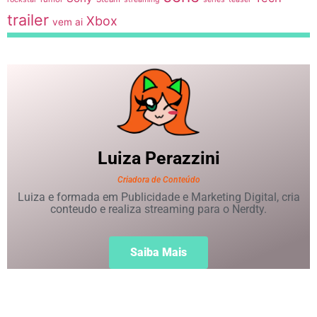
trailer
Xbox
vem ai
Luiza
Perazzini
Criadora de Conteúdo
Luiza e formada em Publicidade e Marketing Digital, cria
conteudo e realiza streaming para o Nerdty.
Saiba Mais