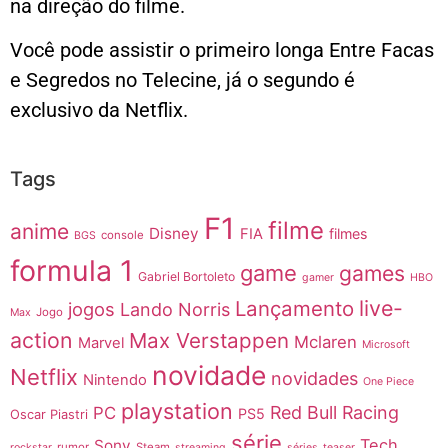
na direção do filme.
Você pode assistir o primeiro longa
Entre Facas
e Segredos
no Telecine, já o segundo é
exclusivo da Netflix.
Tags
F1
filme
anime
Disney
FIA
filmes
console
BGS
formula 1
game
games
Gabriel Bortoleto
gamer
HBO
live-
Lançamento
jogos
Lando Norris
Jogo
Max
action
Max Verstappen
Mclaren
Marvel
Microsoft
novidade
Netflix
novidades
Nintendo
One Piece
playstation
Red Bull Racing
PC
PS5
Oscar Piastri
série
Tech
Sony
rumor
Steam
rockstar
streaming
séries
teaser